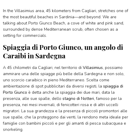
In the Villasimius area, 45 kilometers from Cagliari, stretches one of
the most beautiful beaches in Sardinia—and beyond. We are
talking about Porto Giunco Beach, a cove of white and pink sand,
surrounded by dense Mediterranean scrub, often chosen as a
setting for commercials.
Spiaggia di Porto Giunco, un angolo di
Caraibi in Sardegna
A 45 chilometri da Cagliari, nel territorio di
Villasimius
, possiamo
ammirare una delle spiagge più belle della Sardegna e non solo,
uno scorcio caraibico in pieno Mediterraneo. Scelta come
ambientazione di spot pubblicitari da diversi registi, la
spiaggia di
Porto Giunco
è detta anche la spiaggia dei due mari, data la
presenza, alle sue spalle, dello
stagno di Notteri
, famoso per la
presenza, nei mesi invernali, di fenicotteri rosa e di altri uccelli
migratori. La sua grandezza e la presenza di piccoli promontori alle
sue spalle, che la proteggono dai venti, la rendono meta ideale per
famiglie con bambini piccoli e per gli amanti di pesca subacquea e
snorkeling.